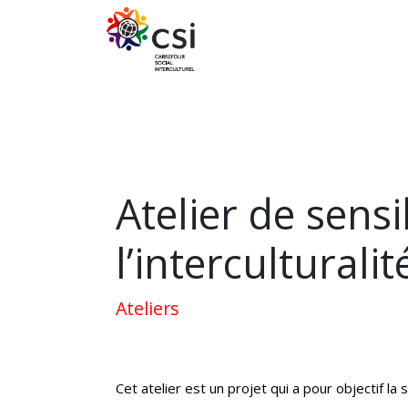
Se rendre au contenu
NOS ATELIERS
NOS ACTIV
Atelier de sensi
l’interculturalit
Ateliers
Cet atelier est un projet qui a pour objectif la