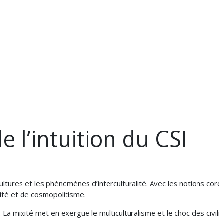
ITÉS
L'ASSOCIATION
NOS PARTENAIRES
NOUS SOUTE
 l’intuition du CSI
ltures et les phénomènes d’interculturalité. Avec les notions corol
alité et de cosmopolitisme.
 La mixité met en exergue le multiculturalisme et le choc des civili