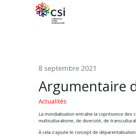
Se rendre au contenu
NOS ATELIERS
NOS ACTIV
8 septembre 2021
Argumentaire de
Actualités
La mondialisation entraîne la coprésence des cu
multiculturalisme, de diversité, de transcultur
À cela s'ajoute le concept de déparentalisation.