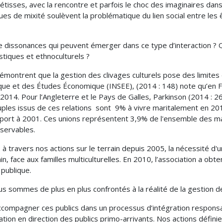
tisses, avec la rencontre et parfois le choc des imaginaires dans 
sues de mixité soulèvent la problématique du lien social entre les
 dissonances qui peuvent émerger dans ce type d’interaction ? Q
tiques et ethnoculturels ?
démontrent que la gestion des clivages culturels pose des limites
istique et des Études Économique (INSEE), (2014 : 148) note qu’e
014. Pour l’Angleterre et le Pays de Galles, Parkinson (2014 : 26
ouples issus de ces relations sont 9% à vivre maritalement en 2
port à 2001. Ces unions représentent 3,9% de l'ensemble des m
servables.
 à travers nos actions sur le terrain depuis 2005, la nécessité d'u
, face aux familles multiculturelles. En 2010, l’association a obten
 publique.
us sommes de plus en plus confrontés à la réalité de la gestion de
d’accompagner ces publics dans un processus d’intégration responsa
gration en direction des publics primo-arrivants. Nos actions défin